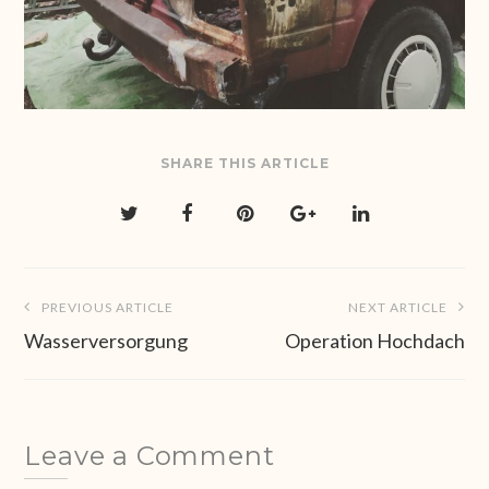
SHARE THIS ARTICLE
Beitragsnavigation
PREVIOUS ARTICLE
NEXT ARTICLE
Wasserversorgung
Operation Hochdach
Leave a Comment